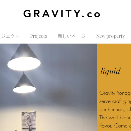
GRAVITY.co
ロジェクト
Projects
新しいページ
New property
liquid
Gravity Yonago
serve craft gi
punk music, ch
The well blend
flavor. Come 