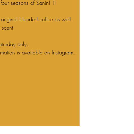
 four seasons of Sanin! !!
 original blended coffee as well.
y scent.
turday only.
ormation is available on Instagram.