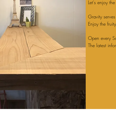
Let's enjoy the
Gravity serves
Enjoy the fruit
Open every Sa
The latest inf