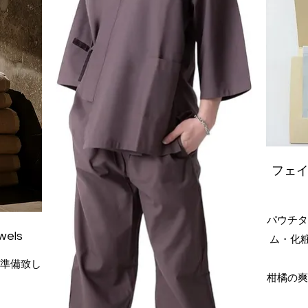
フェイス
パウチ
els
ム・化
準備致し
柑橘の