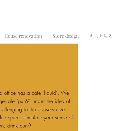
House renovation
Store design
もっと見る
 office has a cafe "liquid". We
nger ale "pun9" under the idea of
allenging to the conservative.
ed spices stimulate your sense of
on, drink pun9