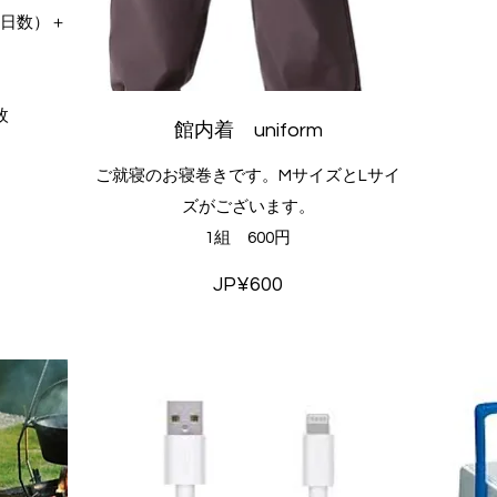
泊日数）＋
枚
館内着 uniform
ご就寝のお寝巻きです。MサイズとLサイ
ズがございます。
1組 600円
JP¥600