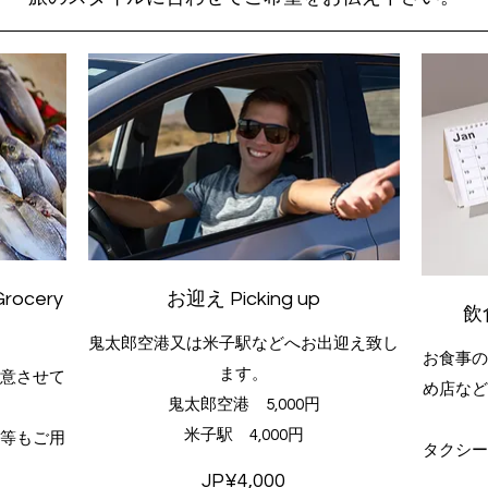
cery
お迎え Picking up
飲
鬼太郎空港又は米子駅などへお出迎え致し
お食事
ます。
意させて
め店な
鬼太郎空港 5,000円
米子駅 4,000円
等もご用
タクシ
JP¥4,000