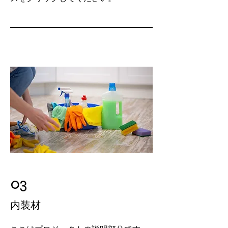
03
​内装材