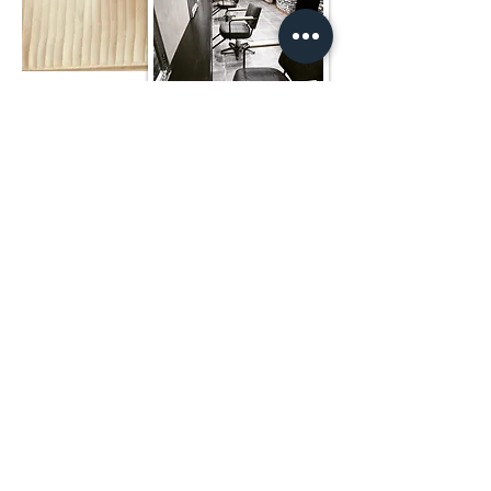
株式会社グラビティ
宅地建物取引業 岡山県知事（１）第
5801号
​合同会社グラビティ
鳥取県米子市車尾5丁目 ８−９
0859-46-0776
yonago@gravitylad.jp.net