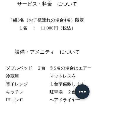
サービス・料金 について
組3名（お子様連れの場合4名）限定
1
１名 ： 11,000円（税込）​​
設備・アメニティ について
ダブルベッド ２台
※​5名の場合はエアー
冷蔵庫
マットレスを
電子レンジ
１台準備致します。
​キッチン
駐車場 ２台
IHコンロ
ヘアドライヤー
調理器具
洗濯物干し
食器類
​各種浴室ソープ類
日数分のタオル
（フェイスタオルサイ