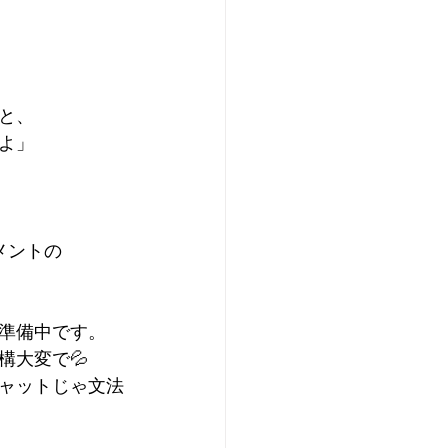
。
と、
よ」
メントの
準備中です。
構大変で💦
ャットじゃ文法