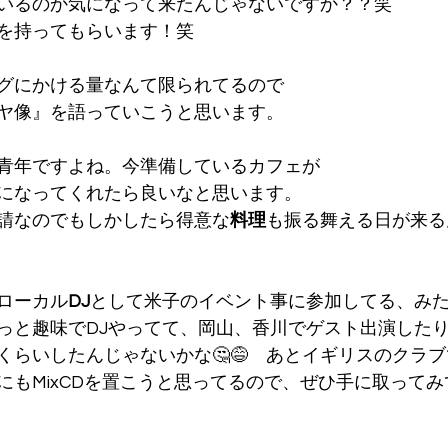
いるのか気になって来たんじゃないですか？？笑
を持ってもらいます！笑
グにかける量なんて限られてるので
ヤ像』を語っていこうと思います。
青年ですよね。今準備しているカフェが
になってくれたら良いなと思います。
請なのでもしかしたら得意な
料理
も振る舞える日が来る
ローカル
DJ
として米子のイベント事に参加してる、み
っと趣味でDJやってて、岡山、香川でゲスト出演した
くらいしたんじゃないかな🤔😅　あとイギリスのクラ
にもMixCDを置こうと思ってるので、ぜひ手に取って