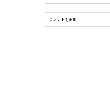
コメントを追加…
店舗デザイン：埋もれない個
性