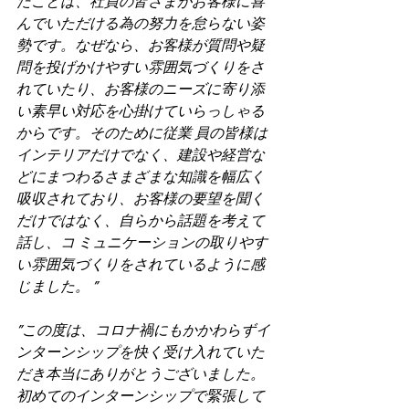
たことは、社員の皆さまがお客様に喜
んでいただける為の努力を怠らない姿
勢です。なぜなら、お客様が質問や疑
問を投げかけやすい雰囲気づくりをさ
れていたり、お客様のニーズに寄り添
い素早い対応を心掛けていらっしゃる
からです。そのために従業 員の皆様は
インテリアだけでなく、建設や経営な
どにまつわるさまざまな知識を幅広く
吸収されており、お客様の要望を聞く
だけではなく、自らから話題を考えて
話し、コ ミュニケーションの取りやす
い雰囲気づくりをされているように感
じました。 ”
”この度は、コロナ禍にもかかわらずイ
ンターンシップを快く受け入れていた
だき本当にありがとうございました。
初めてのインターンシップで緊張して