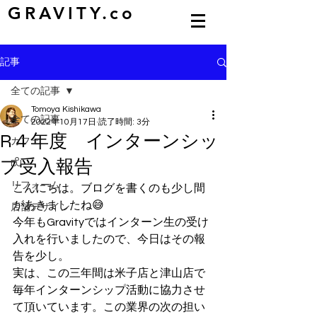
GRAVITY.co
記事
全ての記事
Tomoya Kishikawa
全ての記事
2022年10月17日
読了時間: 3分
R４年度 インターンシッ
カフェ
プ受入報告
DJ
リフォーム
こんにちは。ブログを書くのも少し間
があきましたね😅
店舗デザイン
今年もGravityではインターン生の受け
入れを行いましたので、今日はその報
告を少し。
実は、この三年間は米子店と津山店で
毎年インターンシップ活動に協力させ
て頂いています。この業界の次の担い