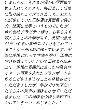
いましたが、皆さまが温かい雰囲気で
迎え入れてくださり、毎日楽しく研修
に取り組むことができまし た。わたし
の想像していた工務店は真面目で良心
的、堅実な仕事というものでした が、
株式会社 グラビティ様は、お客さんや
職人さんとの距離が近く、要望や意見
が 言いやすい雰囲気づくりをされてい
ることが一番印象に残っています。実
際に現場 に行って寸法を測り、工事の
内容を教えていただいて工程表を組み
立て、現場の雰囲気に合った内装材や
イメージ写真を入れたプランボードを
作るなどさまざまなことを体験させて
いただきましたが、学校では出来ない
たくさんの貴重な経験をさせていただ
きました。この経験を今後も学校で生
かしていきたいと感じました。
”