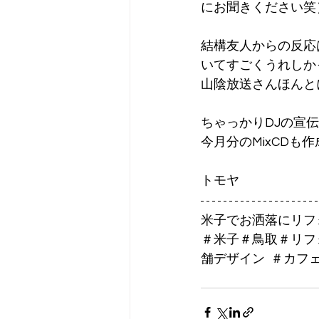
にお聞きください笑
結構友人からの反応
いてすごくうれしか
山陰放送さんほんと
ちゃっかりDJの宣
今月分のMixCDも
トモヤ
米子でお洒落にリフォー
＃米子＃鳥取＃リフ
舗デザイン  ＃カ