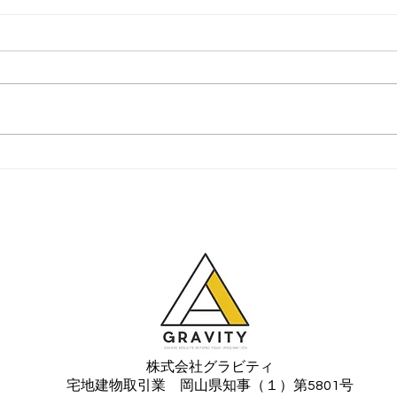
お宿 小波 定期イベント
スマ
を開催します！
トで
う！
株式会社グラビティ
宅地建物取引業 岡山県知事（１）第5801号